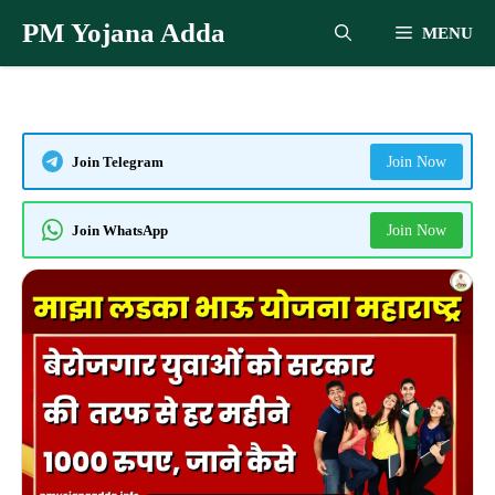
Skip
PM Yojana Adda
MENU
to
content
Join Telegram
Join Now
Join WhatsApp
Join Now