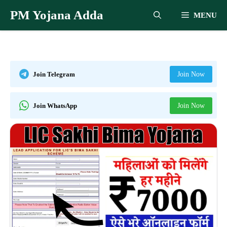
Skip
PM Yojana Adda
MENU
to
content
Join Telegram
Join Now
Join WhatsApp
Join Now