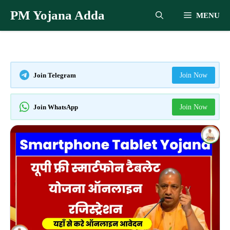
Skip
PM Yojana Adda
MENU
to
content
Join Telegram
Join Now
Join WhatsApp
Join Now