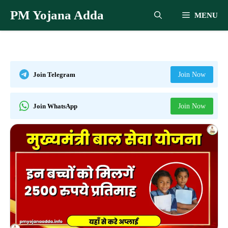
Skip
PM Yojana Adda
MENU
to
content
Join Telegram
Join Now
Join WhatsApp
Join Now