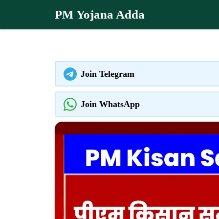
Skip
PM Yojana Adda
to
content
Join Telegram
Join WhatsApp