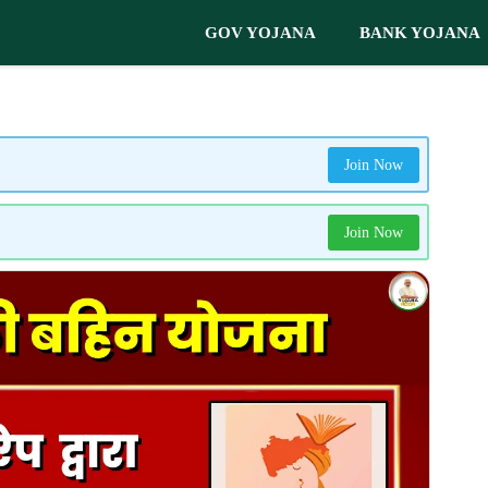
GOV YOJANA
BANK YOJANA
Join Now
Join Now