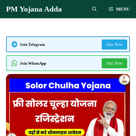
Skip
PM Yojana Adda
MENU
to
content
Join Telegram
Join Now
Join WhatsApp
Join Now